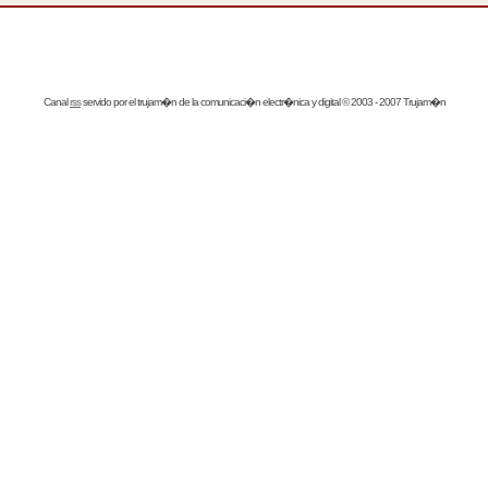
Canal
rss
servido por el
trujam�n
de la comunicaci�n electr�nica y digital © 2003 - 2007 Trujam�n