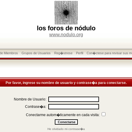
los foros de nódulo
www.nodulo.org
 de Miembros
Grupos de Usuarios
Reg�strese
Perfil
Con�ctese para revisar sus m
Por favor, ingrese su nombre de usuario y contrase�a para conectarse.
Nombre de Usuario:
Contrase�a:
Conectarme autom�ticamente en cada visita:
He olvidado mi contrase�a