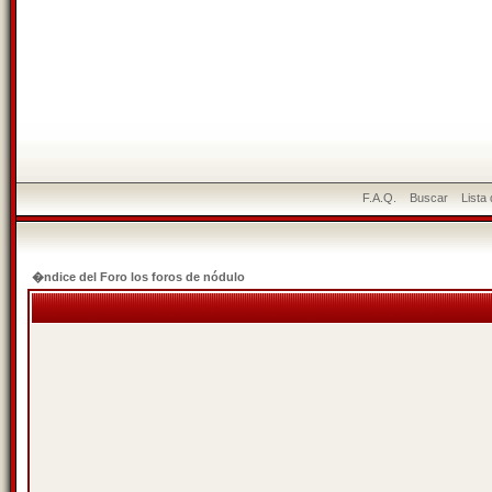
F.A.Q.
Buscar
Lista
�ndice del Foro los foros de nódulo