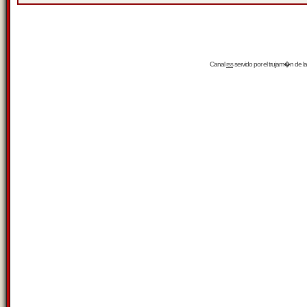
Canal
rss
servido por el
trujam�n
de la