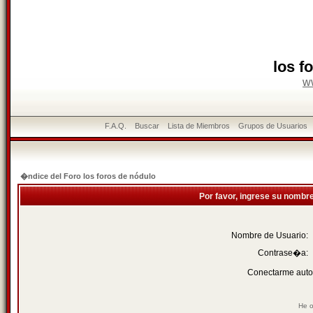
los f
w
F.A.Q.
Buscar
Lista de Miembros
Grupos de Usuarios
�ndice del Foro los foros de nódulo
Por favor, ingrese su nombr
Nombre de Usuario:
Contrase�a:
Conectarme auto
He o