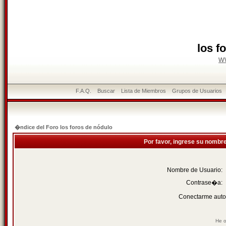
los f
w
F.A.Q.
Buscar
Lista de Miembros
Grupos de Usuarios
�ndice del Foro los foros de nódulo
Por favor, ingrese su nombr
Nombre de Usuario:
Contrase�a:
Conectarme auto
He o