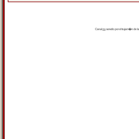
Canal
rss
servido por el
trujam�n
de la