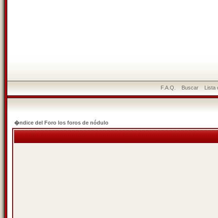
F.A.Q.
Buscar
Lista
�ndice del Foro los foros de nódulo