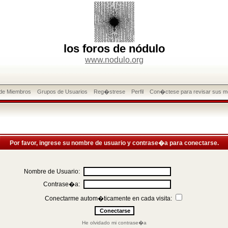
los foros de nódulo
www.nodulo.org
 de Miembros
Grupos de Usuarios
Reg�strese
Perfil
Con�ctese para revisar sus m
Por favor, ingrese su nombre de usuario y contrase�a para conectarse.
Nombre de Usuario:
Contrase�a:
Conectarme autom�ticamente en cada visita:
He olvidado mi contrase�a