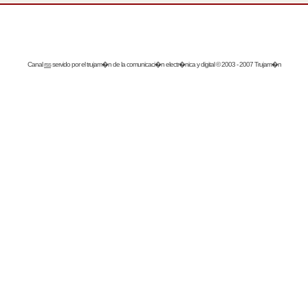
Canal
rss
servido por el
trujam�n
de la comunicaci�n electr�nica y digital © 2003 - 2007 Trujam�n