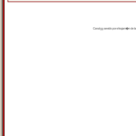
Canal
rss
servido por el
trujam�n
de la