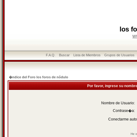
los f
w
F.A.Q.
Buscar
Lista de Miembros
Grupos de Usuarios
�ndice del Foro los foros de nódulo
Por favor, ingrese su nombr
Nombre de Usuario:
Contrase�a:
Conectarme auto
He o