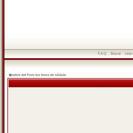
F.A.Q.
Buscar
Lista
�ndice del Foro los foros de nódulo