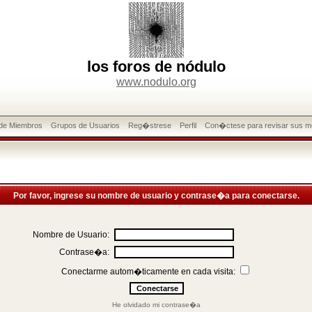
los foros de nódulo
www.nodulo.org
 de Miembros
Grupos de Usuarios
Reg�strese
Perfil
Con�ctese para revisar sus m
Por favor, ingrese su nombre de usuario y contrase�a para conectarse.
Nombre de Usuario:
Contrase�a:
Conectarme autom�ticamente en cada visita:
He olvidado mi contrase�a