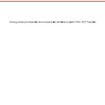
Canal
rss
servido por el
trujam�n
de la comunicaci�n electr�nica y digital © 2003 - 2007 Trujam�n