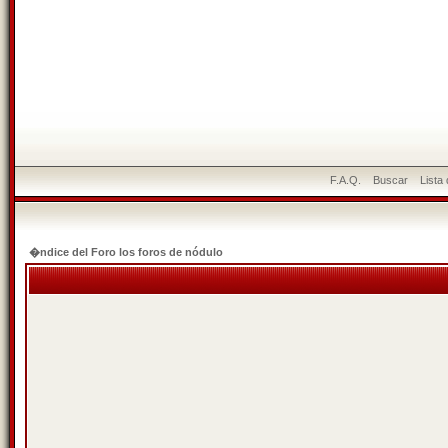
F.A.Q.
Buscar
Lista
�ndice del Foro los foros de nódulo