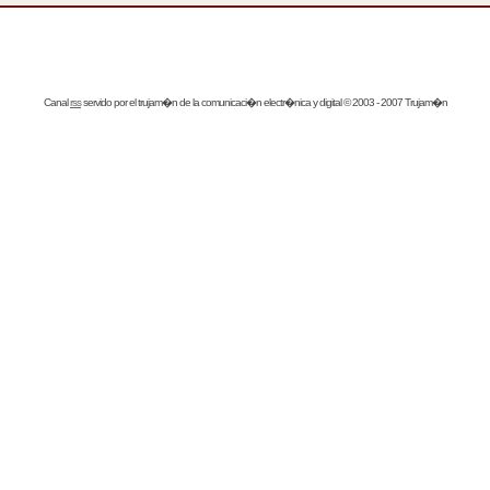
Canal
rss
servido por el
trujam�n
de la comunicaci�n electr�nica y digital © 2003 - 2007 Trujam�n