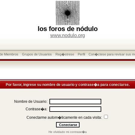
los foros de nódulo
www.nodulo.org
 de Miembros
Grupos de Usuarios
Reg�strese
Perfil
Con�ctese para revisar sus m
Por favor, ingrese su nombre de usuario y contrase�a para conectarse.
Nombre de Usuario:
Contrase�a:
Conectarme autom�ticamente en cada visita:
He olvidado mi contrase�a