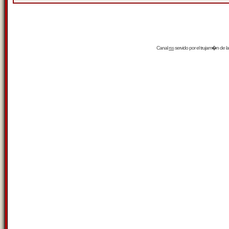
Canal
rss
servido por el
trujam�n
de la