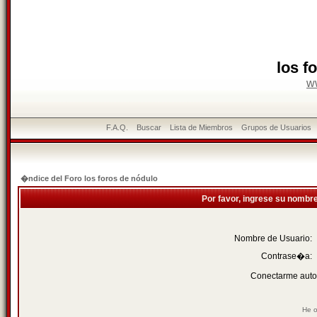
los f
w
F.A.Q.
Buscar
Lista de Miembros
Grupos de Usuarios
�ndice del Foro los foros de nódulo
Por favor, ingrese su nombr
Nombre de Usuario:
Contrase�a:
Conectarme auto
He o