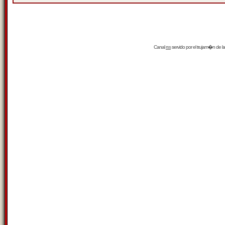
Canal
rss
servido por el
trujam�n
de la