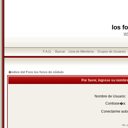
los f
w
F.A.Q.
Buscar
Lista de Miembros
Grupos de Usuarios
�ndice del Foro los foros de nódulo
Por favor, ingrese su nombr
Nombre de Usuario:
Contrase�a:
Conectarme auto
He o