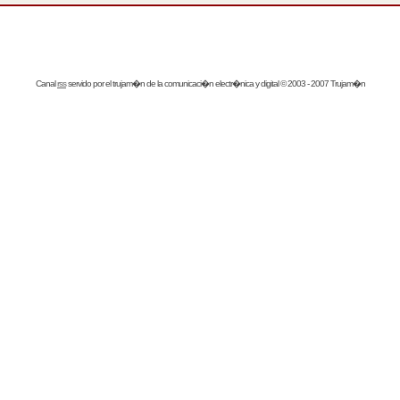
Canal
rss
servido por el
trujam�n
de la comunicaci�n electr�nica y digital © 2003 - 2007 Trujam�n