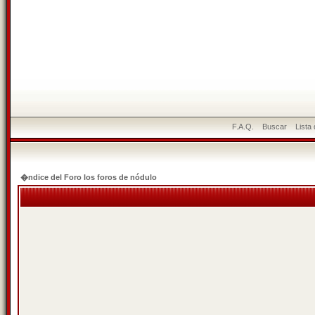
F.A.Q.
Buscar
Lista
�ndice del Foro los foros de nódulo