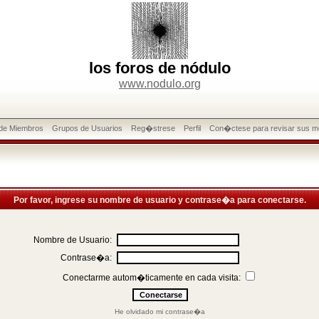
los foros de nódulo
www.nodulo.org
 de Miembros
Grupos de Usuarios
Reg�strese
Perfil
Con�ctese para revisar sus m
Por favor, ingrese su nombre de usuario y contrase�a para conectarse.
Nombre de Usuario:
Contrase�a:
Conectarme autom�ticamente en cada visita:
He olvidado mi contrase�a