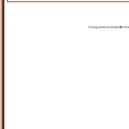
Canal
rss
servido por el
trujam�n
de la