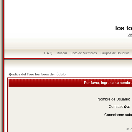
los f
w
F.A.Q.
Buscar
Lista de Miembros
Grupos de Usuarios
�ndice del Foro los foros de nódulo
Por favor, ingrese su nombr
Nombre de Usuario:
Contrase�a:
Conectarme auto
He o