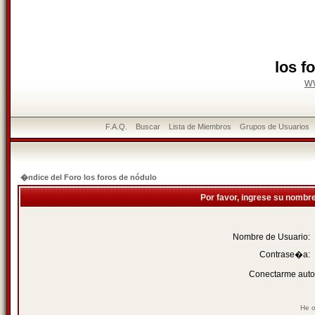
los f
w
F.A.Q.
Buscar
Lista de Miembros
Grupos de Usuarios
�ndice del Foro los foros de nódulo
Por favor, ingrese su nombr
Nombre de Usuario:
Contrase�a:
Conectarme auto
He o