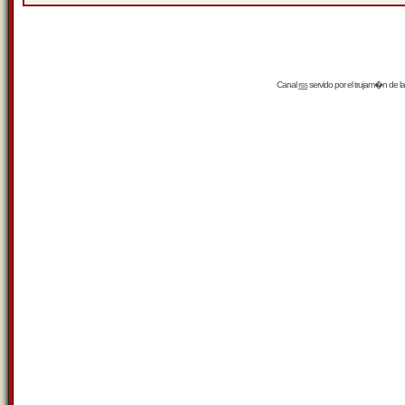
Canal
rss
servido por el
trujam�n
de la