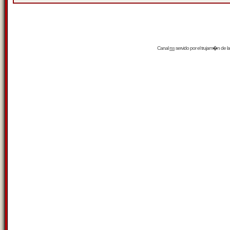
Canal
rss
servido por el
trujam�n
de la