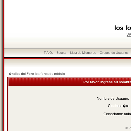
los f
w
F.A.Q.
Buscar
Lista de Miembros
Grupos de Usuarios
�ndice del Foro los foros de nódulo
Por favor, ingrese su nombr
Nombre de Usuario:
Contrase�a:
Conectarme auto
He o