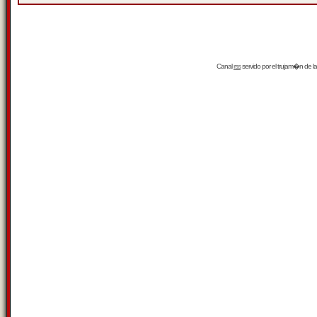
Canal
rss
servido por el
trujam�n
de la