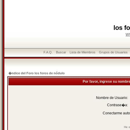
los f
w
F.A.Q.
Buscar
Lista de Miembros
Grupos de Usuarios
�ndice del Foro los foros de nódulo
Por favor, ingrese su nombr
Nombre de Usuario:
Contrase�a:
Conectarme auto
He o