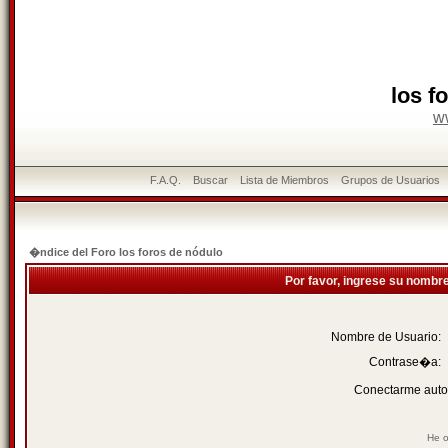
los f
w
F.A.Q.
Buscar
Lista de Miembros
Grupos de Usuarios
�ndice del Foro los foros de nódulo
Por favor, ingrese su nombr
Nombre de Usuario:
Contrase�a:
Conectarme auto
He o