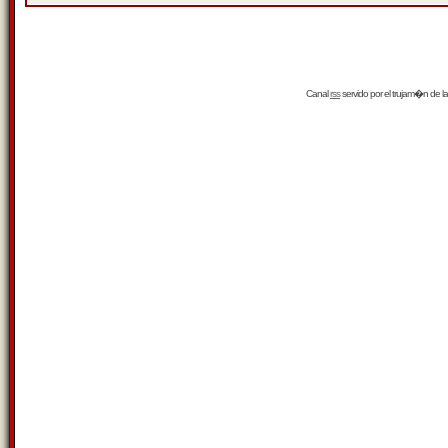
Canal
rss
servido por el
trujam�n
de la