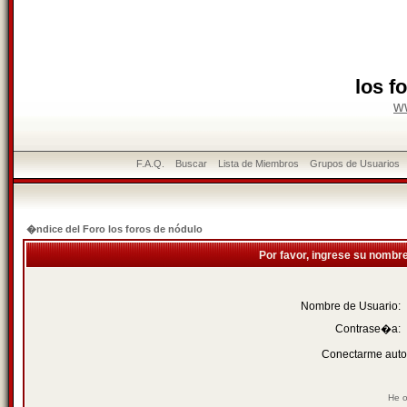
los f
w
F.A.Q.
Buscar
Lista de Miembros
Grupos de Usuarios
�ndice del Foro los foros de nódulo
Por favor, ingrese su nombr
Nombre de Usuario:
Contrase�a:
Conectarme auto
He o