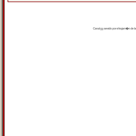
Canal
rss
servido por el
trujam�n
de la