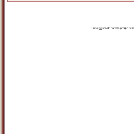
Canal
rss
servido por el
trujam�n
de la