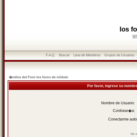
los f
w
F.A.Q.
Buscar
Lista de Miembros
Grupos de Usuarios
�ndice del Foro los foros de nódulo
Por favor, ingrese su nombr
Nombre de Usuario:
Contrase�a:
Conectarme auto
He o