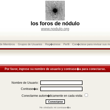
los foros de nódulo
www.nodulo.org
 de Miembros
Grupos de Usuarios
Reg�strese
Perfil
Con�ctese para revisar sus m
Por favor, ingrese su nombre de usuario y contrase�a para conectarse.
Nombre de Usuario:
Contrase�a:
Conectarme autom�ticamente en cada visita:
He olvidado mi contrase�a