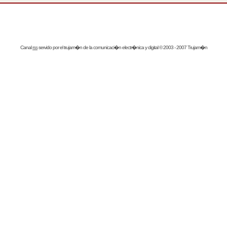
Canal
rss
servido por el
trujam�n
de la comunicaci�n electr�nica y digital © 2003 - 2007 Trujam�n