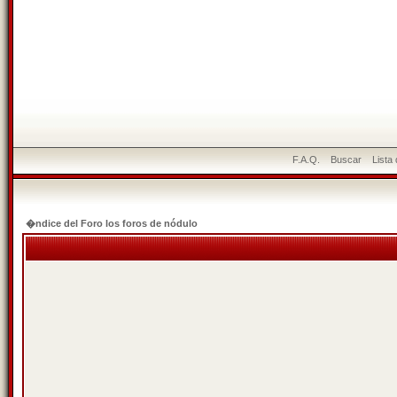
F.A.Q.
Buscar
Lista
�ndice del Foro los foros de nódulo