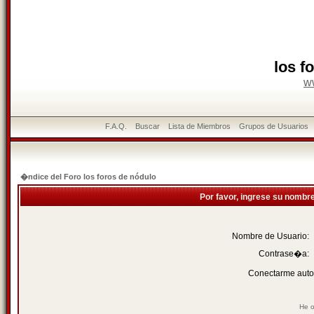
los f
w
F.A.Q.
Buscar
Lista de Miembros
Grupos de Usuarios
�ndice del Foro los foros de nódulo
Por favor, ingrese su nombr
Nombre de Usuario:
Contrase�a:
Conectarme auto
He o