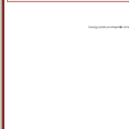
Canal
rss
servido por el
trujam�n
de la