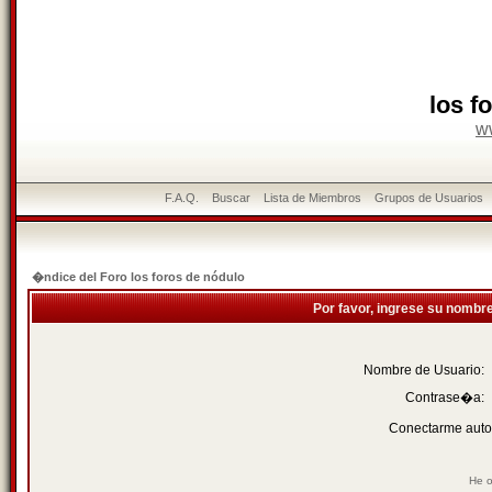
los f
w
F.A.Q.
Buscar
Lista de Miembros
Grupos de Usuarios
�ndice del Foro los foros de nódulo
Por favor, ingrese su nombr
Nombre de Usuario:
Contrase�a:
Conectarme auto
He o