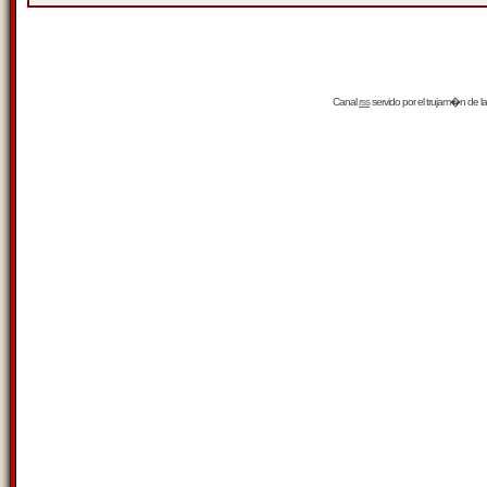
Canal
rss
servido por el
trujam�n
de la