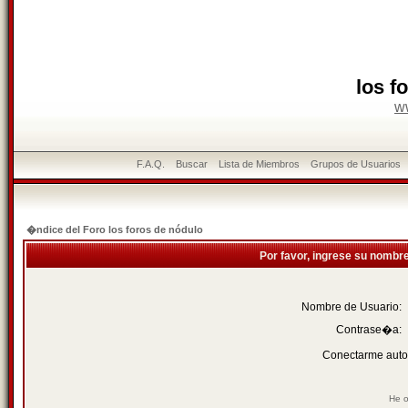
los f
w
F.A.Q.
Buscar
Lista de Miembros
Grupos de Usuarios
�ndice del Foro los foros de nódulo
Por favor, ingrese su nombr
Nombre de Usuario:
Contrase�a:
Conectarme auto
He o