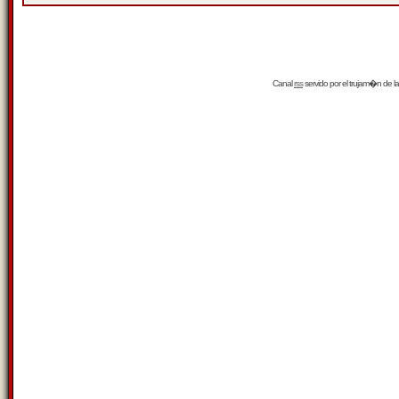
Canal
rss
servido por el
trujam�n
de la