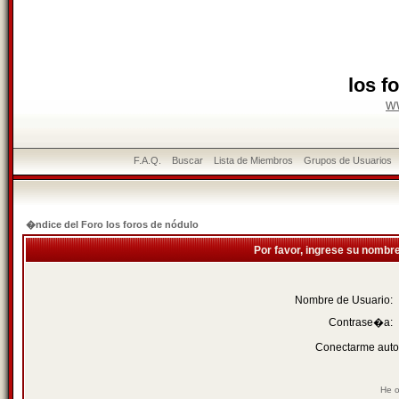
los f
w
F.A.Q.
Buscar
Lista de Miembros
Grupos de Usuarios
�ndice del Foro los foros de nódulo
Por favor, ingrese su nombr
Nombre de Usuario:
Contrase�a:
Conectarme auto
He o