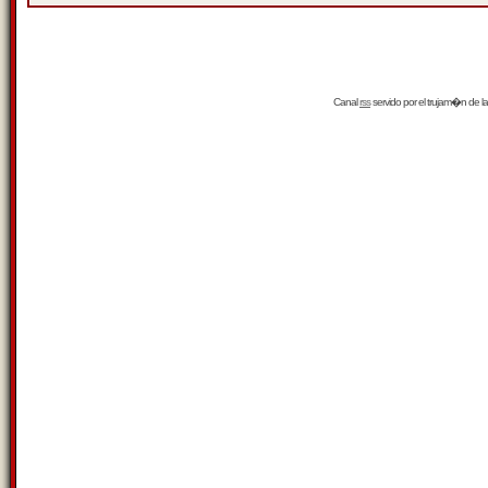
Canal
rss
servido por el
trujam�n
de la