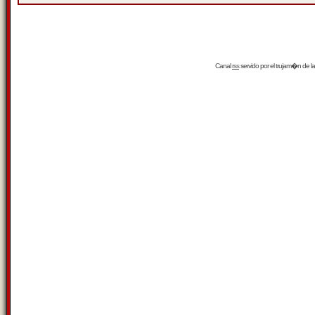
Canal
rss
servido por el
trujam�n
de la