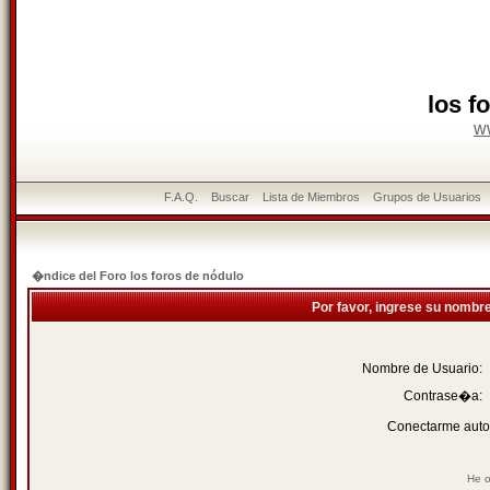
los f
w
F.A.Q.
Buscar
Lista de Miembros
Grupos de Usuarios
�ndice del Foro los foros de nódulo
Por favor, ingrese su nombr
Nombre de Usuario:
Contrase�a:
Conectarme auto
He o