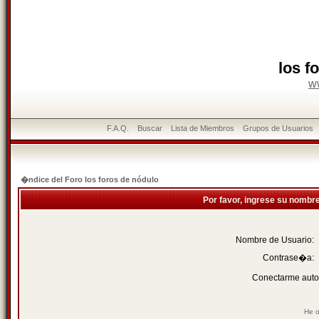
los f
w
F.A.Q.
Buscar
Lista de Miembros
Grupos de Usuarios
�ndice del Foro los foros de nódulo
Por favor, ingrese su nombr
Nombre de Usuario:
Contrase�a:
Conectarme auto
He o