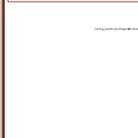
Canal
rss
servido por el
trujam�n
de la