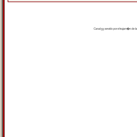
Canal
rss
servido por el
trujam�n
de la