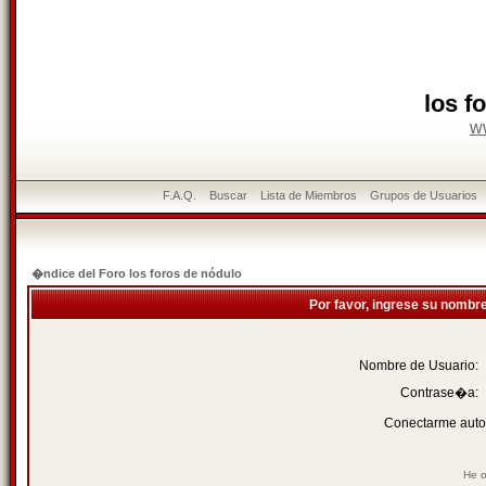
los f
w
F.A.Q.
Buscar
Lista de Miembros
Grupos de Usuarios
�ndice del Foro los foros de nódulo
Por favor, ingrese su nombr
Nombre de Usuario:
Contrase�a:
Conectarme auto
He o