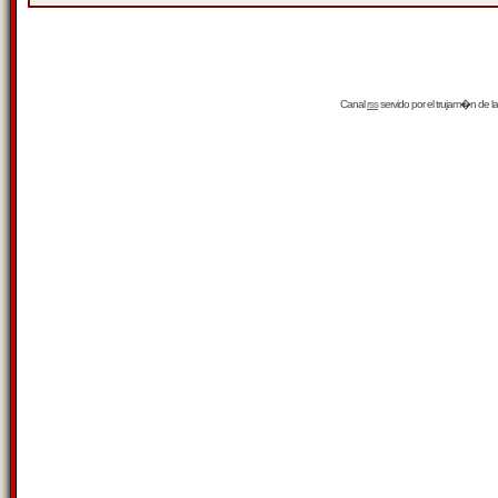
Canal
rss
servido por el
trujam�n
de la