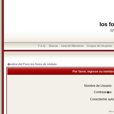
los f
w
F.A.Q.
Buscar
Lista de Miembros
Grupos de Usuarios
�ndice del Foro los foros de nódulo
Por favor, ingrese su nombr
Nombre de Usuario:
Contrase�a:
Conectarme auto
He o