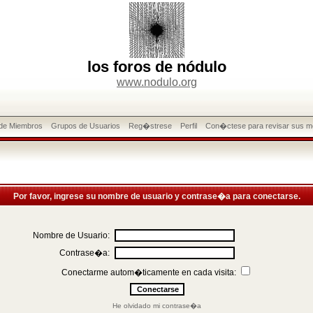
los foros de nódulo
www.nodulo.org
 de Miembros
Grupos de Usuarios
Reg�strese
Perfil
Con�ctese para revisar sus m
Por favor, ingrese su nombre de usuario y contrase�a para conectarse.
Nombre de Usuario:
Contrase�a:
Conectarme autom�ticamente en cada visita:
He olvidado mi contrase�a