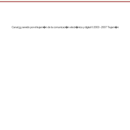
Canal
rss
servido por el
trujam�n
de la comunicaci�n electr�nica y digital © 2003 - 2007 Trujam�n