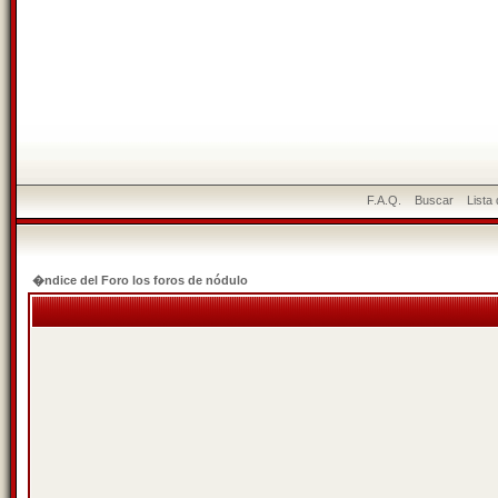
F.A.Q.
Buscar
Lista
�ndice del Foro los foros de nódulo