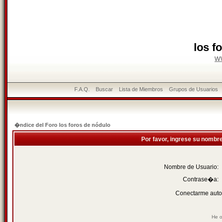
los f
w
F.A.Q.
Buscar
Lista de Miembros
Grupos de Usuarios
�ndice del Foro los foros de nódulo
Por favor, ingrese su nombr
Nombre de Usuario:
Contrase�a:
Conectarme auto
He o