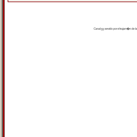
Canal
rss
servido por el
trujam�n
de la