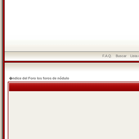
F.A.Q.
Buscar
Lista
�ndice del Foro los foros de nódulo