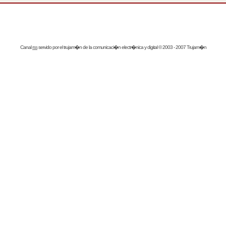
Canal
rss
servido por el
trujam�n
de la comunicaci�n electr�nica y digital © 2003 - 2007 Trujam�n