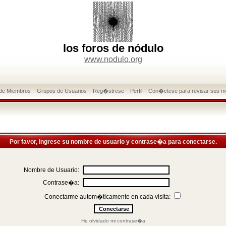
los foros de nódulo
www.nodulo.org
 de Miembros
Grupos de Usuarios
Reg�strese
Perfil
Con�ctese para revisar sus m
Por favor, ingrese su nombre de usuario y contrase�a para conectarse.
Nombre de Usuario:
Contrase�a:
Conectarme autom�ticamente en cada visita:
He olvidado mi contrase�a