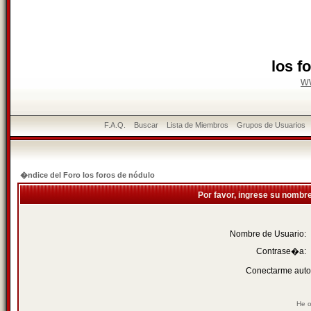
los f
w
F.A.Q.
Buscar
Lista de Miembros
Grupos de Usuarios
�ndice del Foro los foros de nódulo
Por favor, ingrese su nombr
Nombre de Usuario:
Contrase�a:
Conectarme auto
He o