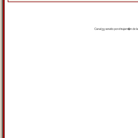
Canal
rss
servido por el
trujam�n
de la