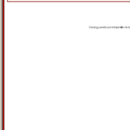
Canal
rss
servido por el
trujam�n
de la