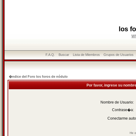
los f
w
F.A.Q.
Buscar
Lista de Miembros
Grupos de Usuarios
�ndice del Foro los foros de nódulo
Por favor, ingrese su nombr
Nombre de Usuario:
Contrase�a:
Conectarme auto
He o