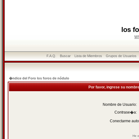
los f
w
F.A.Q.
Buscar
Lista de Miembros
Grupos de Usuarios
�ndice del Foro los foros de nódulo
Por favor, ingrese su nombr
Nombre de Usuario:
Contrase�a:
Conectarme auto
He o