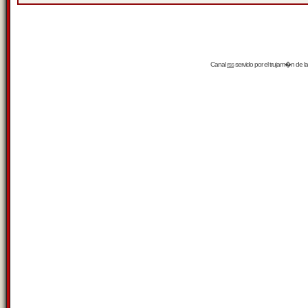
Canal
rss
servido por el
trujam�n
de la