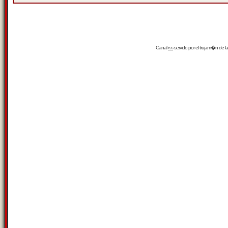
Canal
rss
servido por el
trujam�n
de la