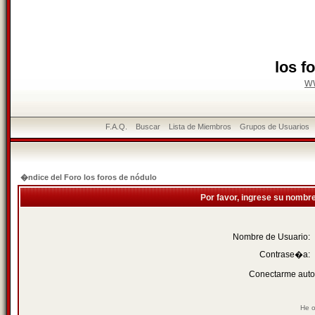
los f
w
F.A.Q.
Buscar
Lista de Miembros
Grupos de Usuarios
�ndice del Foro los foros de nódulo
Por favor, ingrese su nombr
Nombre de Usuario:
Contrase�a:
Conectarme auto
He o