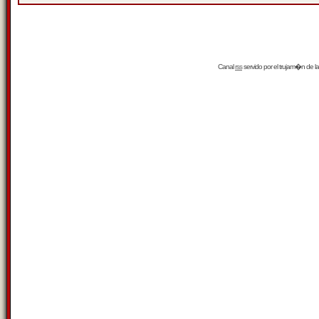
Canal
rss
servido por el
trujam�n
de la