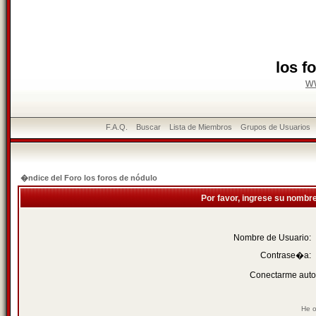
los f
w
F.A.Q.
Buscar
Lista de Miembros
Grupos de Usuarios
�ndice del Foro los foros de nódulo
Por favor, ingrese su nombr
Nombre de Usuario:
Contrase�a:
Conectarme auto
He o