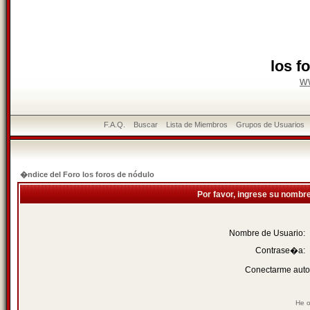
los f
w
F.A.Q.
Buscar
Lista de Miembros
Grupos de Usuarios
�ndice del Foro los foros de nódulo
Por favor, ingrese su nombr
Nombre de Usuario:
Contrase�a:
Conectarme auto
He o