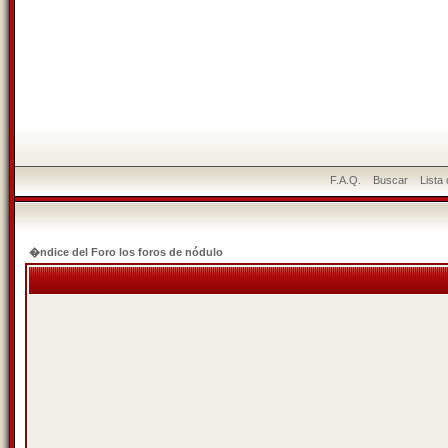
F.A.Q.
Buscar
Lista
�ndice del Foro los foros de nódulo