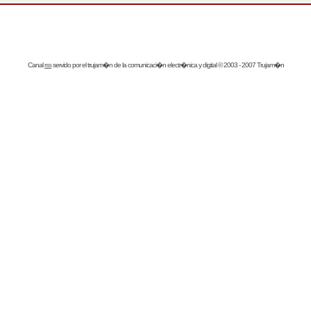
Canal
rss
servido por el
trujam�n
de la comunicaci�n electr�nica y digital © 2003 - 2007 Trujam�n