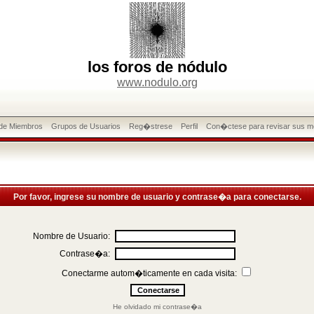
los foros de nódulo
www.nodulo.org
 de Miembros
Grupos de Usuarios
Reg�strese
Perfil
Con�ctese para revisar sus m
Por favor, ingrese su nombre de usuario y contrase�a para conectarse.
Nombre de Usuario:
Contrase�a:
Conectarme autom�ticamente en cada visita:
He olvidado mi contrase�a