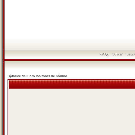
F.A.Q.
Buscar
Lista
�ndice del Foro los foros de nódulo