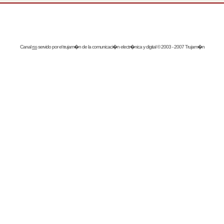
Canal
rss
servido por el
trujam�n
de la comunicaci�n electr�nica y digital © 2003 - 2007 Trujam�n