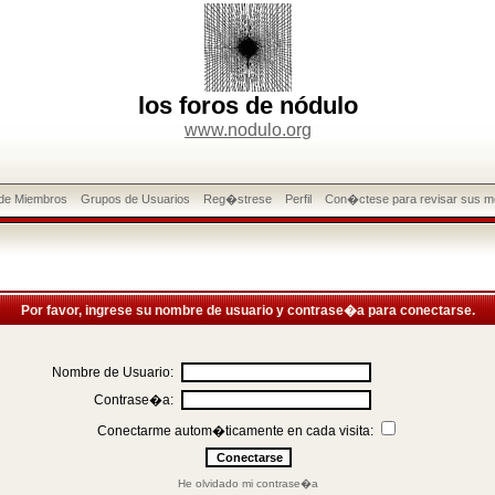
los foros de nódulo
www.nodulo.org
 de Miembros
Grupos de Usuarios
Reg�strese
Perfil
Con�ctese para revisar sus m
Por favor, ingrese su nombre de usuario y contrase�a para conectarse.
Nombre de Usuario:
Contrase�a:
Conectarme autom�ticamente en cada visita:
He olvidado mi contrase�a