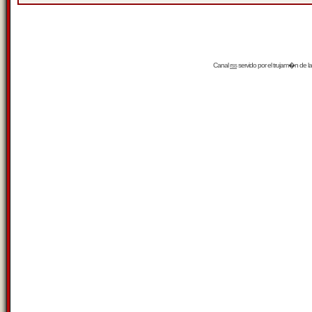
Canal
rss
servido por el
trujam�n
de la