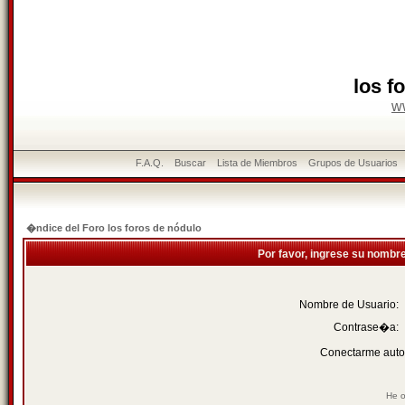
los f
w
F.A.Q.
Buscar
Lista de Miembros
Grupos de Usuarios
�ndice del Foro los foros de nódulo
Por favor, ingrese su nombr
Nombre de Usuario:
Contrase�a:
Conectarme auto
He o