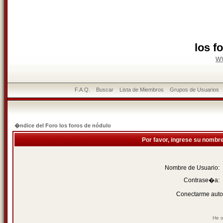
los f
w
F.A.Q.
Buscar
Lista de Miembros
Grupos de Usuarios
�ndice del Foro los foros de nódulo
Por favor, ingrese su nombr
Nombre de Usuario:
Contrase�a:
Conectarme auto
He o