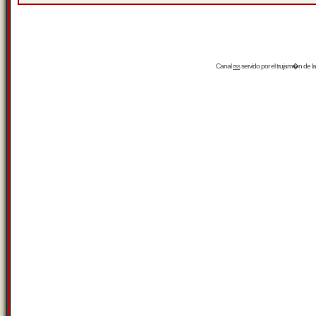
Canal
rss
servido por el
trujam�n
de la