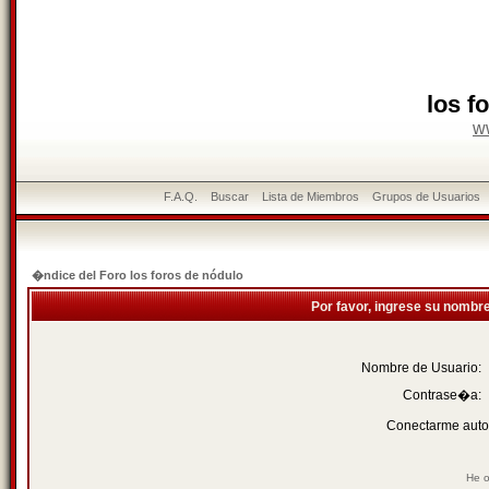
los f
w
F.A.Q.
Buscar
Lista de Miembros
Grupos de Usuarios
�ndice del Foro los foros de nódulo
Por favor, ingrese su nombr
Nombre de Usuario:
Contrase�a:
Conectarme auto
He o