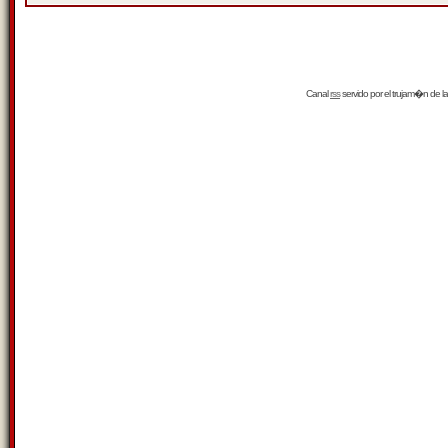
Canal
rss
servido por el
trujam�n
de la