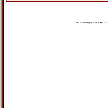
Canal
rss
servido por el
trujam�n
de la