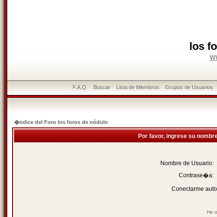
los f
w
F.A.Q.
Buscar
Lista de Miembros
Grupos de Usuarios
�ndice del Foro los foros de nódulo
Por favor, ingrese su nombr
Nombre de Usuario:
Contrase�a:
Conectarme auto
He o