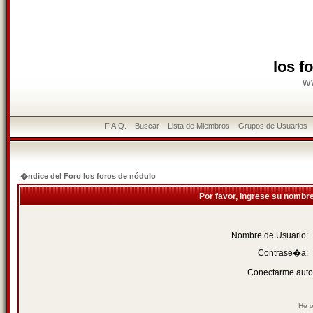
los f
w
F.A.Q.
Buscar
Lista de Miembros
Grupos de Usuarios
�ndice del Foro los foros de nódulo
Por favor, ingrese su nombr
Nombre de Usuario:
Contrase�a:
Conectarme auto
He o