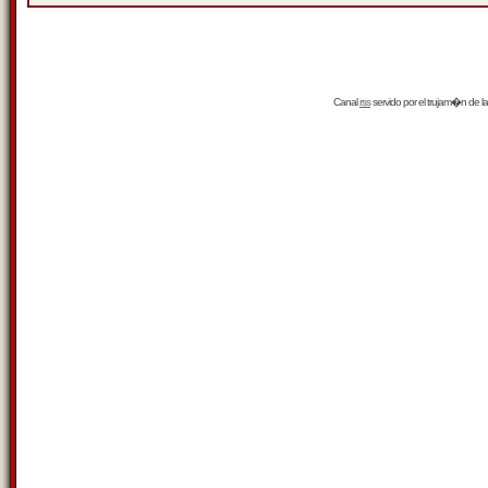
Canal
rss
servido por el
trujam�n
de la