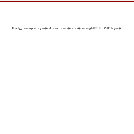
Canal
rss
servido por el
trujam�n
de la comunicaci�n electr�nica y digital © 2003 - 2007 Trujam�n