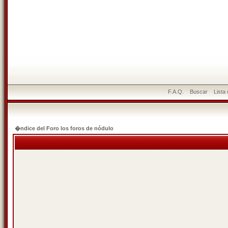
F.A.Q.
Buscar
Lista
�ndice del Foro los foros de nódulo