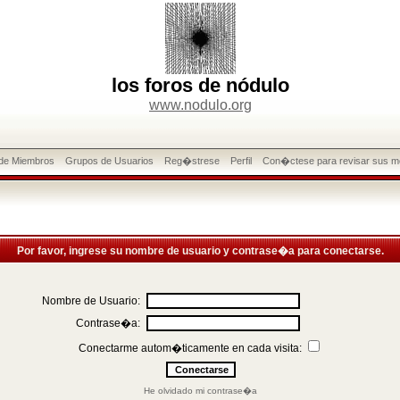
los foros de nódulo
www.nodulo.org
 de Miembros
Grupos de Usuarios
Reg�strese
Perfil
Con�ctese para revisar sus m
Por favor, ingrese su nombre de usuario y contrase�a para conectarse.
Nombre de Usuario:
Contrase�a:
Conectarme autom�ticamente en cada visita:
He olvidado mi contrase�a