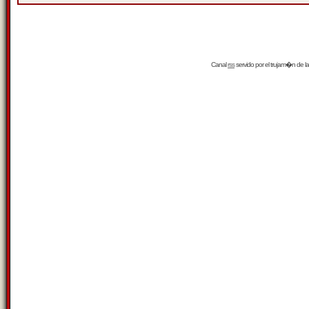
Canal
rss
servido por el
trujam�n
de la