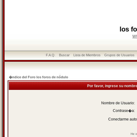
los f
w
F.A.Q.
Buscar
Lista de Miembros
Grupos de Usuarios
�ndice del Foro los foros de nódulo
Por favor, ingrese su nombr
Nombre de Usuario:
Contrase�a:
Conectarme auto
He o