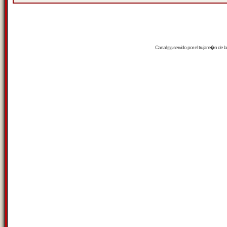
Canal
rss
servido por el
trujam�n
de la