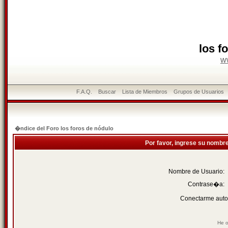
los f
w
F.A.Q.
Buscar
Lista de Miembros
Grupos de Usuarios
�ndice del Foro los foros de nódulo
Por favor, ingrese su nombr
Nombre de Usuario:
Contrase�a:
Conectarme auto
He o