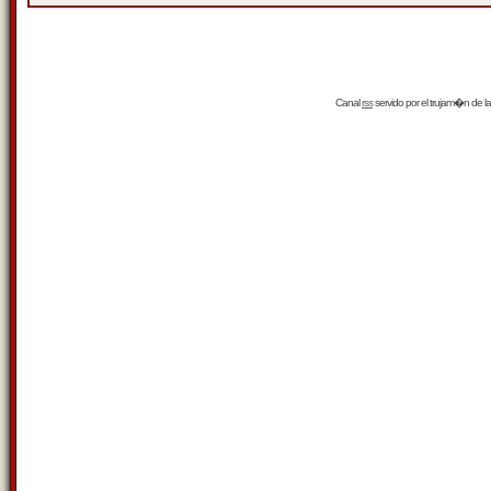
Canal
rss
servido por el
trujam�n
de la