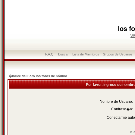
los f
w
F.A.Q.
Buscar
Lista de Miembros
Grupos de Usuarios
�ndice del Foro los foros de nódulo
Por favor, ingrese su nombr
Nombre de Usuario:
Contrase�a:
Conectarme auto
He o