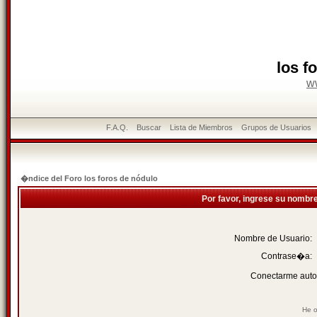
los f
w
F.A.Q.
Buscar
Lista de Miembros
Grupos de Usuarios
�ndice del Foro los foros de nódulo
Por favor, ingrese su nombr
Nombre de Usuario:
Contrase�a:
Conectarme auto
He o