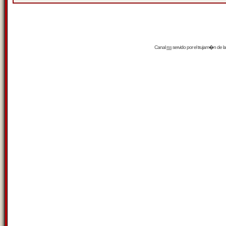
Canal
rss
servido por el
trujam�n
de la