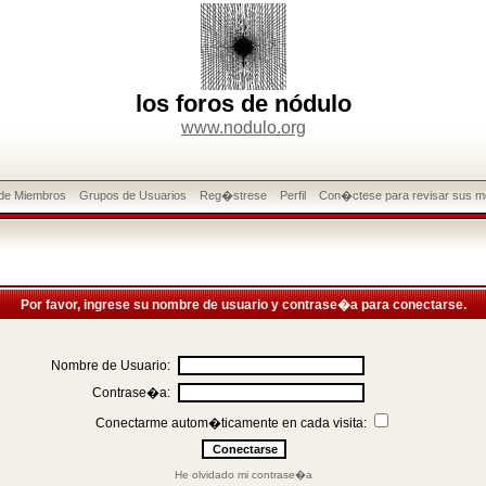
los foros de nódulo
www.nodulo.org
 de Miembros
Grupos de Usuarios
Reg�strese
Perfil
Con�ctese para revisar sus m
Por favor, ingrese su nombre de usuario y contrase�a para conectarse.
Nombre de Usuario:
Contrase�a:
Conectarme autom�ticamente en cada visita:
He olvidado mi contrase�a