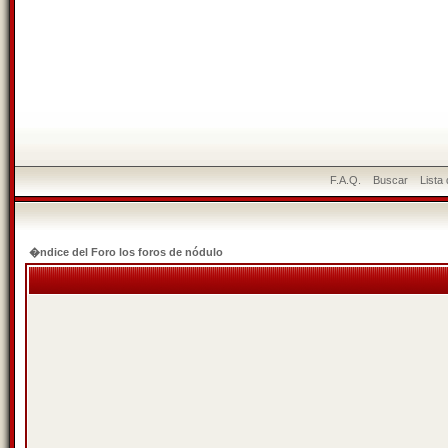
F.A.Q.
Buscar
Lista
�ndice del Foro los foros de nódulo