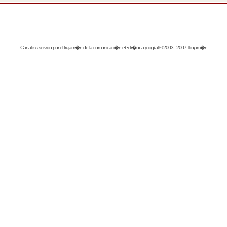
Canal
rss
servido por el
trujam�n
de la comunicaci�n electr�nica y digital © 2003 - 2007 Trujam�n