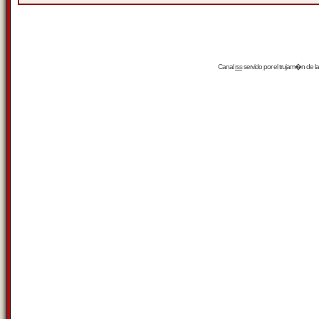
Canal
rss
servido por el
trujam�n
de la