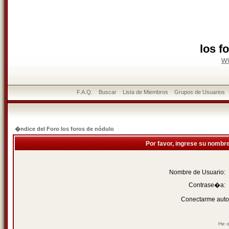
los f
w
F.A.Q.
Buscar
Lista de Miembros
Grupos de Usuarios
�ndice del Foro los foros de nódulo
Por favor, ingrese su nombr
Nombre de Usuario:
Contrase�a:
Conectarme auto
He o