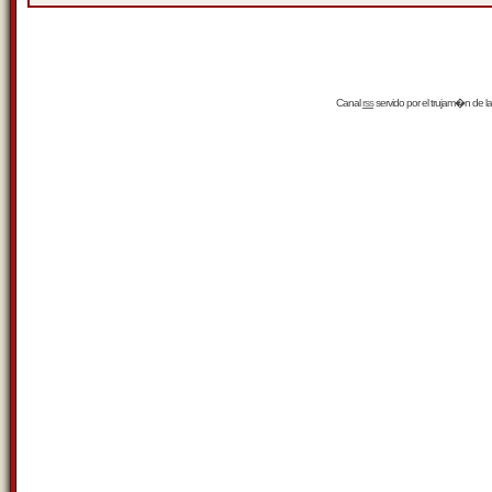
Canal
rss
servido por el
trujam�n
de la