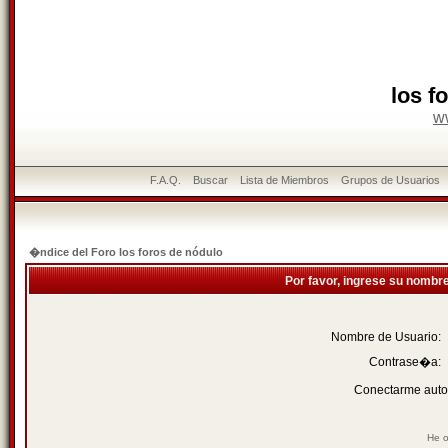
los f
w
F.A.Q.
Buscar
Lista de Miembros
Grupos de Usuarios
�ndice del Foro los foros de nódulo
Por favor, ingrese su nombr
Nombre de Usuario:
Contrase�a:
Conectarme auto
He o